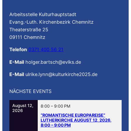
Arbeitsstelle Kulturhauptstadt
Evang.-Luth. Kirchenbezirk Chemnitz
Theaterstraße 25
09111 Chemnitz
Telefon
0371 400 56 21
E-Mail
holger.bartsch@evlks.de
E-Mail
ulrike.lynn@kulturkirche2025.de
NÄCHSTE EVENTS
August 12,
8:00
–
9:00 PM
2026
“ROMANTISCHE EUROPAREISE”
LUTHERKIRCHE
AUGUST 12, 2026,
8:00
–
9:00 PM