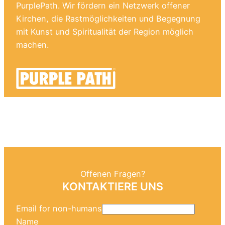
PurplePath. Wir fördern ein Netzwerk offener
Kirchen, die Rastmöglichkeiten und Begegnung
mit Kunst und Spiritualität der Region möglich
machen.
Offenen Fragen?
KONTAKTIERE UNS
Email for non-humans
Name