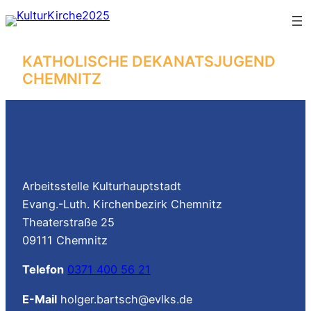
Zum
Inhalt
springen
KATHOLISCHE DEKANATSJUGEND
CHEMNITZ
Arbeitsstelle Kulturhauptstadt
Evang.-Luth. Kirchenbezirk Chemnitz
Theaterstraße 25
09111 Chemnitz
Telefon
0371 400 56 21
E-Mail
holger.bartsch@evlks.de