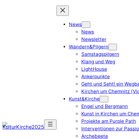
Zum
Inhalt
springen
News
News
Newsletter
Wandern&Pilgern
Samstagspilgern
Klang und Weg
LightHouse
Ankerpunkte
Geht und Seht! ein Wegbe
Kirchen um Chemnitz (Vi
Kunst&Kirche
Engel und Bergmann
Kunst in Kirchen um Chem
Projekte am Purple Path
Interventionen zur Passi
Archebeete