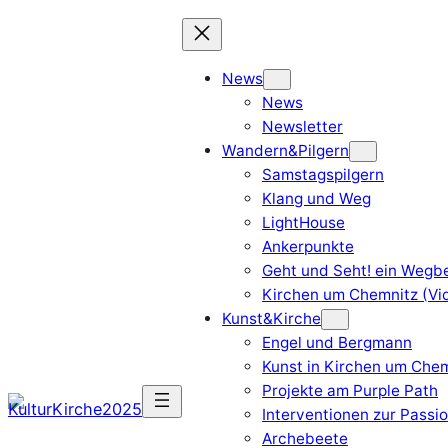
Zum
Inhalt
springen
News
News
Newsletter
Wandern&Pilgern
Samstagspilgern
Klang und Weg
LightHouse
Ankerpunkte
Geht und Seht! ein Wegbe
Kirchen um Chemnitz (Vi
Kunst&Kirche
Engel und Bergmann
Kunst in Kirchen um Chem
Projekte am Purple Path
Interventionen zur Passi
Archebeete