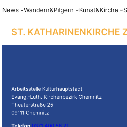
Přeskočit
News
Wandern&Pilgern
Kunst&Kirche
S
na
obsah
ST. KATHARINENKIRCHE
Arbeitsstelle Kulturhauptstadt
Evang.-Luth. Kirchenbezirk Chemnitz
Theaterstraße 25
09111 Chemnitz
Telefon
0371 400 56 21