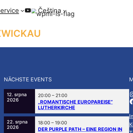
YouTube
ervice
Čeština
 ZWICKAU
NÄCHSTE EVENTS
M
12. srpna
20:00
–
21:00
2026
„ROMANTISCHE EUROPAREISE“
LUTHERKIRCHE
I
22. srpna
18:00
–
19:00
K
2026
DER PURPLE PATH – EINE REGION IN
T