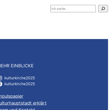
Suchen
EHR EINBLICKE
kulturkirche2025
kulturkirche2025
mpulspapier
ulturhauptstadt erklärt
eam und Kontakt