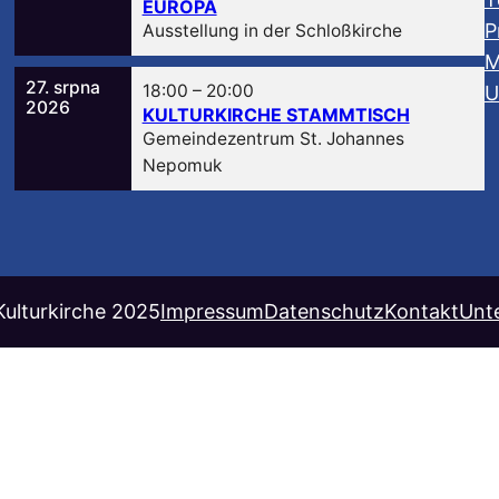
EUROPA
P
Ausstellung in der Schloßkirche
M
27. srpna
18:00
–
20:00
U
2026
KULTURKIRCHE STAMMTISCH
Gemeindezentrum St. Johannes
Nepomuk
Kulturkirche 2025
Impressum
Datenschutz
Kontakt
Unt