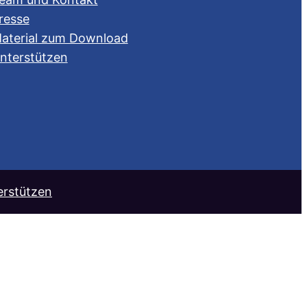
resse
aterial zum Download
nterstützen
erstützen