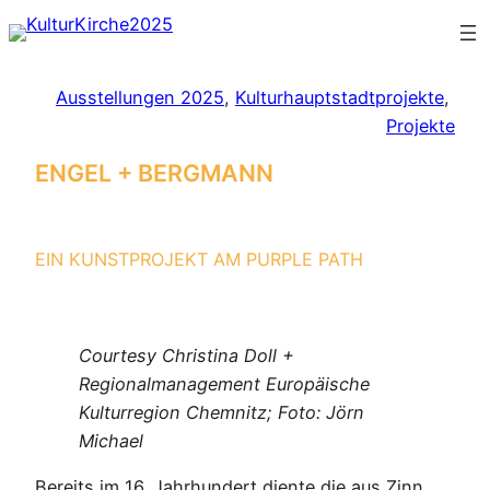
Zum
Inhalt
springen
Ausstellungen 2025
, 
Kulturhauptstadtprojekte
, 
Projekte
ENGEL + BERGMANN
EIN KUNSTPROJEKT AM PURPLE PATH
Courtesy Christina Doll +
Regionalmanagement Europäische
Kulturregion Chemnitz; Foto: Jörn
Michael
Bereits im 16. Jahrhundert diente die aus Zinn