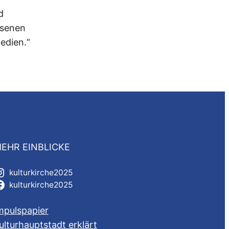
d
ssenen
edien.“
EHR EINBLICKE
kulturkirche2025
kulturkirche2025
mpulspapier
ulturhauptstadt erklärt