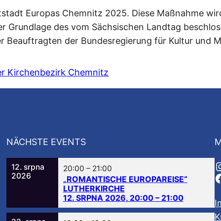
ptstadt Europas Chemnitz 2025. Diese Maßnahme wir
 der Grundlage des vom Sächsischen Landtag beschlo
r Beauftragten der Bundesregierung für Kultur und M
NÄCHSTE EVENTS
M
12. srpna
20:00
–
21:00
2026
„ROMANTISCHE EUROPAREISE“
LUTHERKIRCHE
12. SRPNA 2026, 20:00
–
21:00
I
K