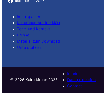
kulturkirche2025
Impulspapier
Kulturhauptstadt erklärt
Team und Kontakt
Presse
Material zum Download
Unterstützen
Imprint
©️ 2026 Kulturkirche 2025
Data protection
Contact