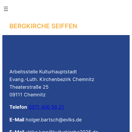
Skip
to
content
BERGKIRCHE SEIFFEN
Arbeitsstelle Kulturhauptstadt
Evang.-Luth. Kirchenbezirk Chemnitz
Theaterstraße 25
09111 Chemnitz
Telefon
0371 400 56 21
E-Mail
holger.bartsch@evlks.de
E-Mail
ulrike.lynn@kulturkirche2025.de