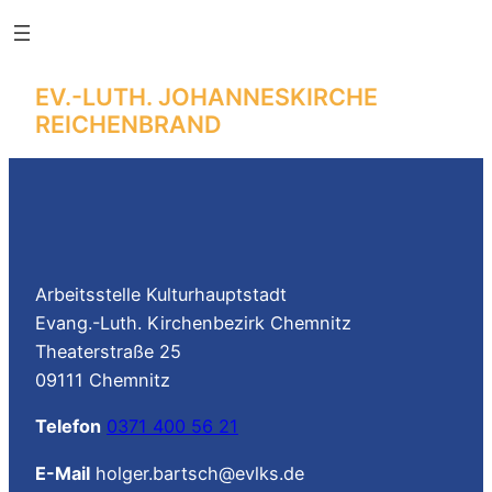
Skip
to
content
EV.-LUTH. JOHANNESKIRCHE
REICHENBRAND
Arbeitsstelle Kulturhauptstadt
Evang.-Luth. Kirchenbezirk Chemnitz
Theaterstraße 25
09111 Chemnitz
Telefon
0371 400 56 21
E-Mail
holger.bartsch@evlks.de