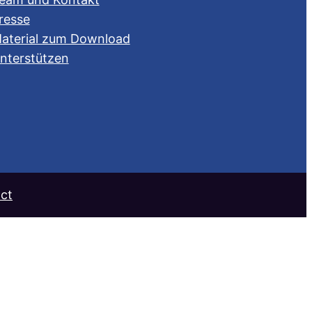
resse
aterial zum Download
nterstützen
ct