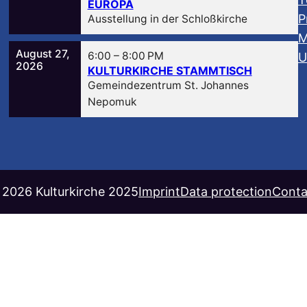
EUROPA
P
Ausstellung in der Schloßkirche
M
August 27,
6:00
–
8:00 PM
U
2026
KULTURKIRCHE STAMMTISCH
Gemeindezentrum St. Johannes
Nepomuk
 2026 Kulturkirche 2025
Imprint
Data protection
Conta