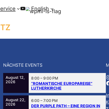
YouTube
ervice
English
ITZ
NÄCHSTE EVENTS
M
August 12,
8:00
–
9:00 PM
2026
“ROMANTISCHE EUROPAREISE”
LUTHERKIRCHE
I
August 22,
6:00
–
7:00 PM
K
2026
DER PURPLE PATH – EINE REGION IN
T