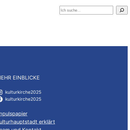
Suchen
EHR EINBLICKE
kulturkirche2025
kulturkirche2025
mpulspapier
ulturhauptstadt erklärt
eam und Kontakt