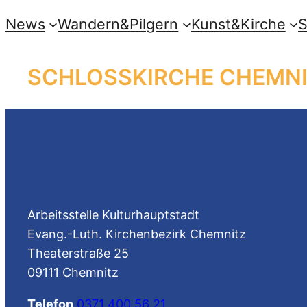
Skip
News
Wandern&Pilgern
Kunst&Kirche
S
to
content
SCHLOSSKIRCHE CHEMN
Arbeitsstelle Kulturhauptstadt
Evang.-Luth. Kirchenbezirk Chemnitz
Theaterstraße 25
09111 Chemnitz
Telefon
0371 400 56 21