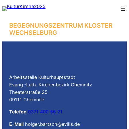
Zum
Inhalt
springen
BEGEGNUNGSZENTRUM KLOSTER
WECHSELBURG
Arbeitsstelle Kulturhauptstadt
Evang.-Luth. Kirchenbezirk Chemnitz
Theaterstraße 25
09111 Chemnitz
Telefon
0371 400 56 21
E-Mail
holger.bartsch@evlks.de