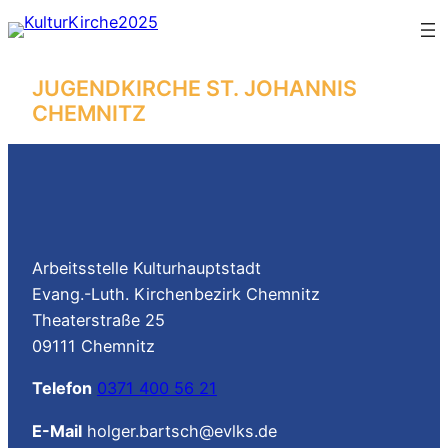
Zum
Inhalt
springen
JUGENDKIRCHE ST. JOHANNIS
CHEMNITZ
Arbeitsstelle Kulturhauptstadt
Evang.-Luth. Kirchenbezirk Chemnitz
Theaterstraße 25
09111 Chemnitz
Telefon
0371 400 56 21
E-Mail
holger.bartsch@evlks.de