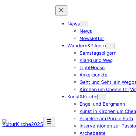
Zum
Inhalt
springen
News
News
Newsletter
Wandern&Pilgern
Samstagspilgern
Klang und Weg
LightHouse
Ankerpunkte
Geht und Seht! ein Wegbe
Kirchen um Chemnitz (Vi
Kunst&Kirche
Engel und Bergmann
Kunst in Kirchen um Chem
Projekte am Purple Path
Interventionen zur Passi
Archebeete