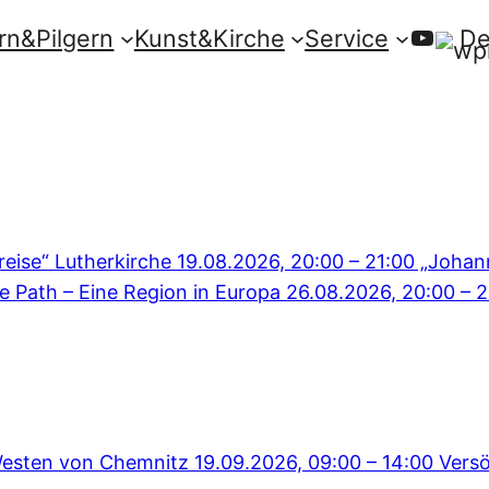
YouTu
n&Pilgern
Kunst&Kirche
Service
De
eise“ Lutherkirche
19.08.2026, 20:00
–
21:00
„Johann
e Path – Eine Region in Europa
26.08.2026, 20:00
–
2
esten von Chemnitz
19.09.2026, 09:00
–
14:00
Versö