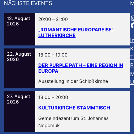
NÄCHSTE EVENTS
M
12. August
20:00
–
21:00
2026
„ROMANTISCHE EUROPAREISE“
LUTHERKIRCHE
I
K
22. August
18:00
–
19:00
T
2026
DER PURPLE PATH – EINE REGION IN
P
EUROPA
M
Ausstellung in der Schloßkirche
U
27. August
18:00
–
20:00
2026
KULTURKIRCHE STAMMTISCH
Gemeindezentrum St. Johannes
Nepomuk