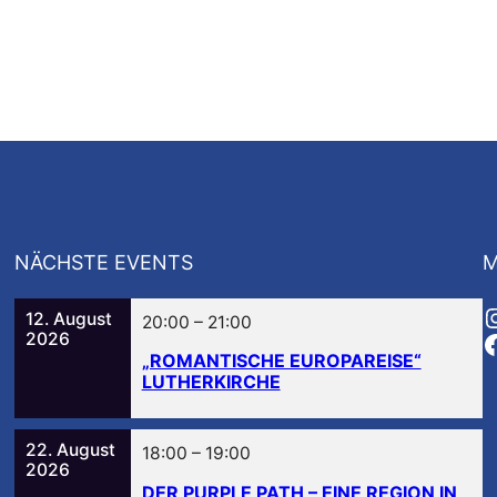
NÄCHSTE EVENTS
M
12. August
20:00
–
21:00
2026
„ROMANTISCHE EUROPAREISE“
LUTHERKIRCHE
22. August
18:00
–
19:00
2026
DER PURPLE PATH – EINE REGION IN